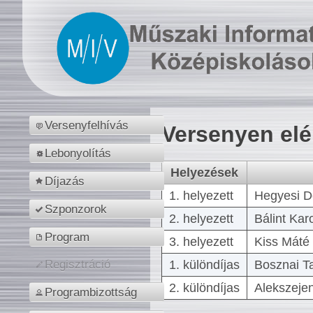
Versenyfelhívás
Versenyen el
Lebonyolítás
Helyezések
Díjazás
1. helyezett
Hegyesi D
Szponzorok
2. helyezett
Bálint Kar
Program
3. helyezett
Kiss Máté 
1. különdíjas
Bosznai T
Regisztráció
2. különdíjas
Alekszejen
Programbizottság