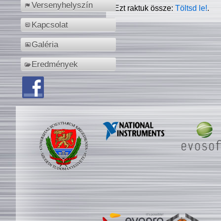
Versenyhelyszín
Ezt raktuk össze:
Töltsd le!
.
Kapcsolat
Galéria
Eredmények