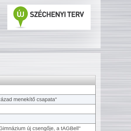
 század menekítő csapata"
Gimnázium új csengője, a tAGBell"