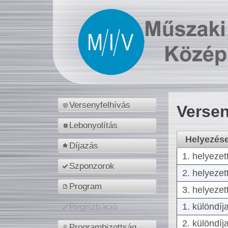
Versenyfelhívás
Versen
Lebonyolítás
Helyezés
Díjazás
1. helyezet
Szponzorok
2. helyezet
Program
3. helyezet
1. különdíj
Regisztráció
2. különdíj
Programbizottság