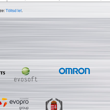
sze:
Töltsd le!
.