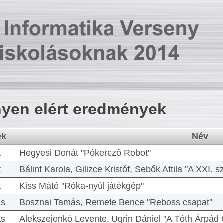
yen elért eredmények
ek
Név
t
Hegyesi Donát "Pókerező Robot"
t
Bálint Karola, Gilizce Kristóf, Sebők Attila "A XXI.
t
Kiss Máté "Róka-nyúl játékgép"
as
Bosznai Tamás, Remete Bence "Reboss csapat"
as
Alekszejenkó Levente, Ugrin Dániel "A Tóth Árpád 