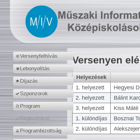
Versenyfelhívás
Versenyen el
Lebonyolítás
Helyezések
Díjazás
1. helyezett
Hegyesi D
Szponzorok
2. helyezett
Bálint Kar
Program
3. helyezett
Kiss Máté 
1. különdíjas
Bosznai T
Regisztráció
2. különdíjas
Alekszejen
Programbizottság