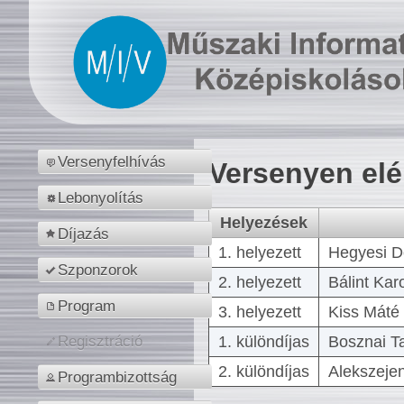
Versenyfelhívás
Versenyen el
Lebonyolítás
Helyezések
Díjazás
1. helyezett
Hegyesi D
Szponzorok
2. helyezett
Bálint Kar
Program
3. helyezett
Kiss Máté 
1. különdíjas
Bosznai T
Regisztráció
2. különdíjas
Alekszejen
Programbizottság