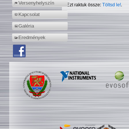
Versenyhelyszín
Ezt raktuk össze:
Töltsd le!
.
Kapcsolat
Galéria
Eredmények