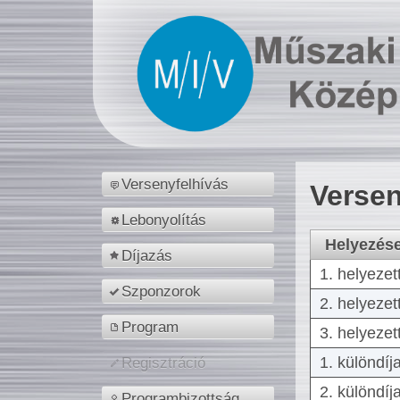
Versenyfelhívás
Versen
Lebonyolítás
Helyezés
Díjazás
1. helyezet
Szponzorok
2. helyezet
Program
3. helyezet
1. különdíj
Regisztráció
2. különdíj
Programbizottság