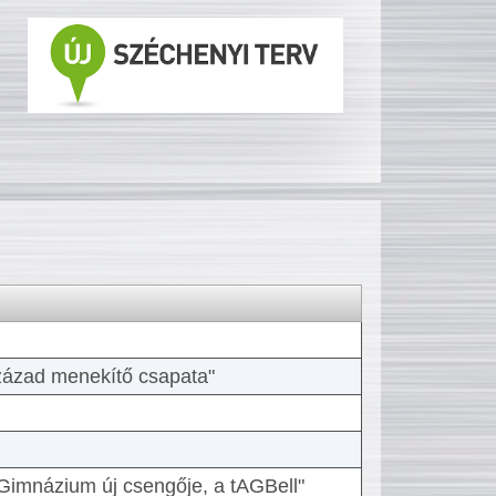
 század menekítő csapata"
Gimnázium új csengője, a tAGBell"