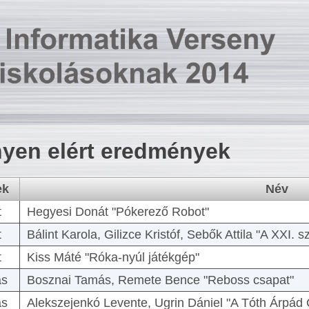
yen elért eredmények
ek
Név
t
Hegyesi Donát "Pókerező Robot"
t
Bálint Karola, Gilizce Kristóf, Sebők Attila "A XXI.
t
Kiss Máté "Róka-nyúl játékgép"
as
Bosznai Tamás, Remete Bence "Reboss csapat"
as
Alekszejenkó Levente, Ugrin Dániel "A Tóth Árpád 