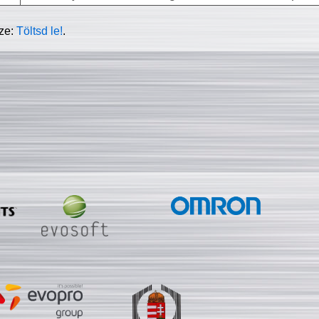
sze:
Töltsd le!
.