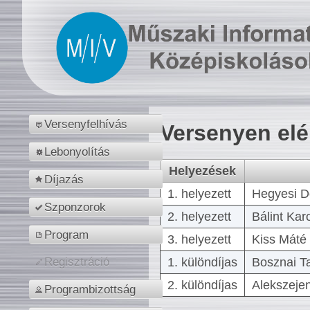
Versenyfelhívás
Versenyen el
Lebonyolítás
Helyezések
Díjazás
1. helyezett
Hegyesi D
Szponzorok
2. helyezett
Bálint Kar
Program
3. helyezett
Kiss Máté 
1. különdíjas
Bosznai T
Regisztráció
2. különdíjas
Alekszejen
Programbizottság