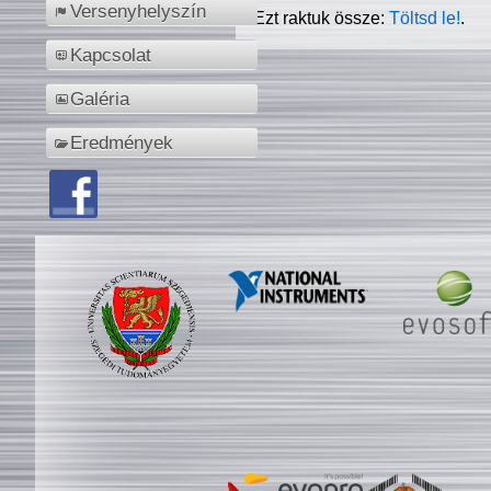
Versenyhelyszín
Ezt raktuk össze:
Töltsd le!
.
Kapcsolat
Galéria
Eredmények