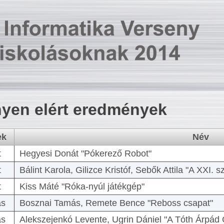
yen elért eredmények
ek
Név
t
Hegyesi Donát "Pókerező Robot"
t
Bálint Karola, Gilizce Kristóf, Sebők Attila "A XXI.
t
Kiss Máté "Róka-nyúl játékgép"
as
Bosznai Tamás, Remete Bence "Reboss csapat"
as
Alekszejenkó Levente, Ugrin Dániel "A Tóth Árpád 