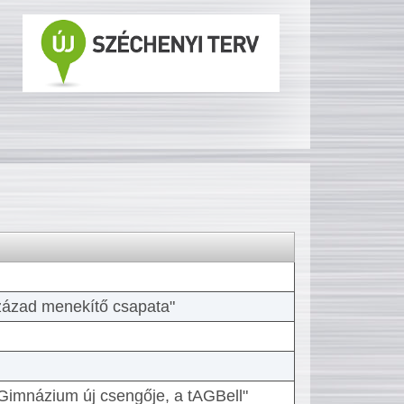
 század menekítő csapata"
Gimnázium új csengője, a tAGBell"