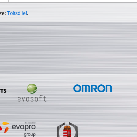
sze:
Töltsd le!
.