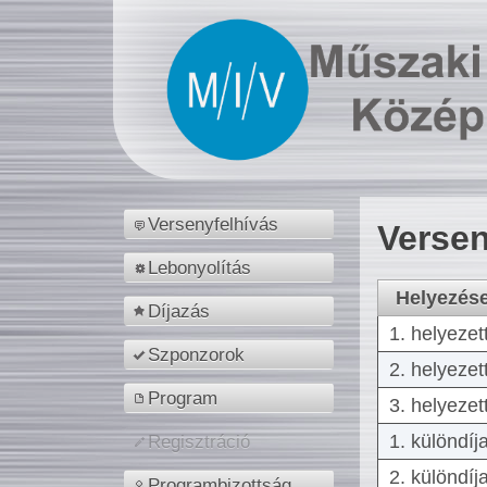
Versenyfelhívás
Versen
Lebonyolítás
Helyezés
Díjazás
1. helyezet
Szponzorok
2. helyezet
Program
3. helyezet
1. különdíj
Regisztráció
2. különdíj
Programbizottság