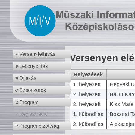
Versenyfelhívás
Versenyen el
Lebonyolítás
Helyezések
Díjazás
1. helyezett
Hegyesi D
Szponzorok
2. helyezett
Bálint Kar
Program
3. helyezett
Kiss Máté 
1. különdíjas
Bosznai T
Regisztráció
2. különdíjas
Alekszejen
Programbizottság