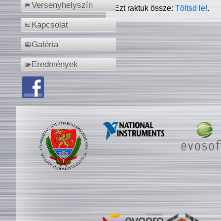
Versenyhelyszín
Ezt raktuk össze:
Töltsd le!
.
Kapcsolat
Galéria
Eredmények