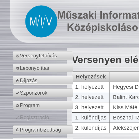
Versenyfelhívás
Versenyen el
Lebonyolítás
Helyezések
Díjazás
1. helyezett
Hegyesi D
Szponzorok
2. helyezett
Bálint Kar
Program
3. helyezett
Kiss Máté 
1. különdíjas
Bosznai T
Regisztráció
2. különdíjas
Alekszejen
Programbizottság