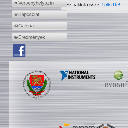
Versenyhelyszín
Ezt raktuk össze:
Töltsd le!
.
Kapcsolat
Galéria
Eredmények