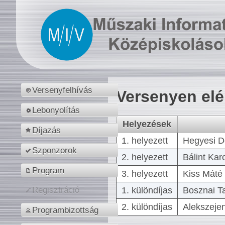
Versenyfelhívás
Versenyen el
Lebonyolítás
Helyezések
Díjazás
1. helyezett
Hegyesi D
Szponzorok
2. helyezett
Bálint Kar
Program
3. helyezett
Kiss Máté 
1. különdíjas
Bosznai T
Regisztráció
2. különdíjas
Alekszejen
Programbizottság