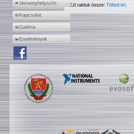
Versenyhelyszín
Ezt raktuk össze:
Töltsd le!
.
Kapcsolat
Galéria
Eredmények