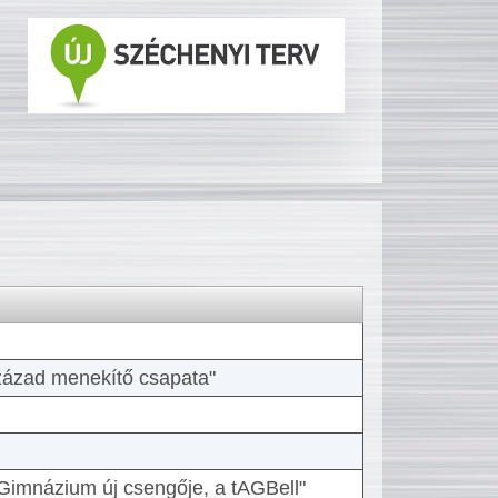
 század menekítő csapata"
Gimnázium új csengője, a tAGBell"