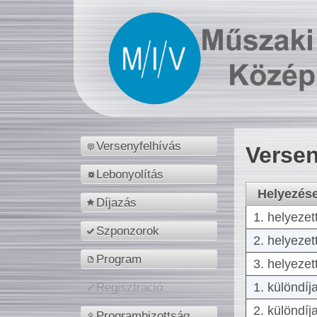
Versenyfelhívás
Versen
Lebonyolítás
Helyezés
Díjazás
1. helyezet
Szponzorok
2. helyezet
Program
3. helyezet
1. különdíj
Regisztráció
2. különdíj
Programbizottság