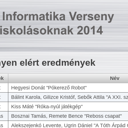
yen elért eredmények
ek
Név
t
Hegyesi Donát "Pókerező Robot"
t
Bálint Karola, Gilizce Kristóf, Sebők Attila "A XXI.
t
Kiss Máté "Róka-nyúl játékgép"
as
Bosznai Tamás, Remete Bence "Reboss csapat"
as
Alekszejenkó Levente, Ugrin Dániel "A Tóth Árpád 