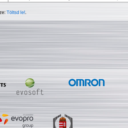
sze:
Töltsd le!
.