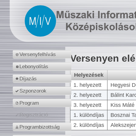
Versenyfelhívás
Versenyen el
Lebonyolítás
Helyezések
Díjazás
1. helyezett
Hegyesi D
Szponzorok
2. helyezett
Bálint Kar
Program
3. helyezett
Kiss Máté 
1. különdíjas
Bosznai T
Regisztráció
2. különdíjas
Alekszejen
Programbizottság