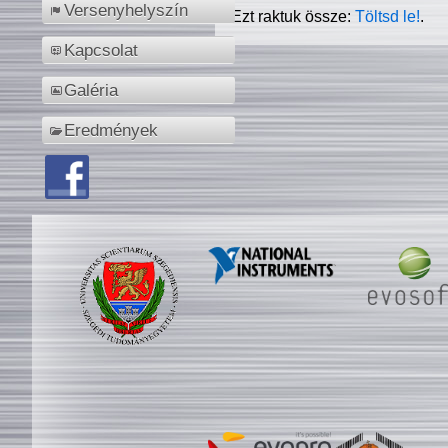
Versenyhelyszín
Ezt raktuk össze:
Töltsd le!
.
Kapcsolat
Galéria
Eredmények