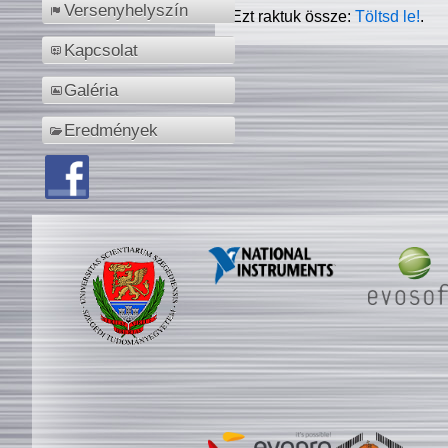
Versenyhelyszín
Ezt raktuk össze:
Töltsd le!
.
Kapcsolat
Galéria
Eredmények