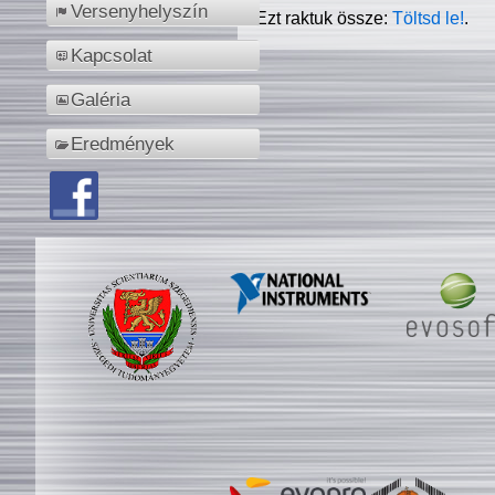
Versenyhelyszín
Ezt raktuk össze:
Töltsd le!
.
Kapcsolat
Galéria
Eredmények