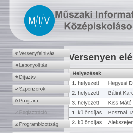
Versenyfelhívás
Versenyen el
Lebonyolítás
Helyezések
Díjazás
1. helyezett
Hegyesi D
Szponzorok
2. helyezett
Bálint Kar
Program
3. helyezett
Kiss Máté 
1. különdíjas
Bosznai T
Regisztráció
2. különdíjas
Alekszejen
Programbizottság