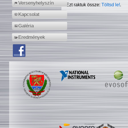
Versenyhelyszín
Ezt raktuk össze:
Töltsd le!
.
Kapcsolat
Galéria
Eredmények