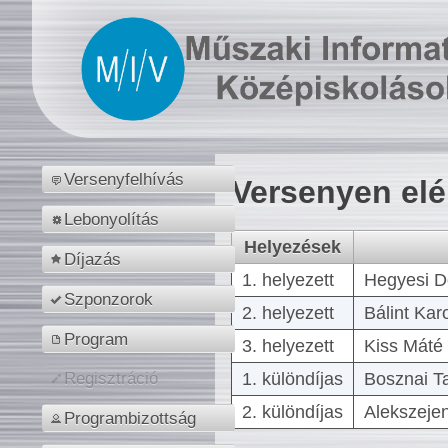
Versenyfelhívás
Versenyen el
Lebonyolítás
Helyezések
Díjazás
1. helyezett
Hegyesi D
Szponzorok
2. helyezett
Bálint Kar
Program
3. helyezett
Kiss Máté 
1. különdíjas
Bosznai T
Regisztráció
2. különdíjas
Alekszejen
Programbizottság