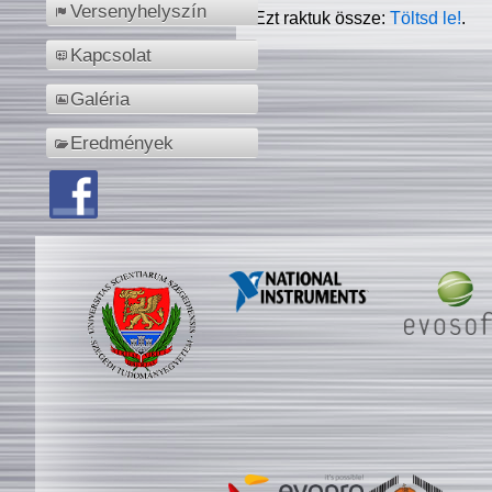
Versenyhelyszín
Ezt raktuk össze:
Töltsd le!
.
Kapcsolat
Galéria
Eredmények