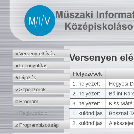
Versenyfelhívás
Versenyen el
Lebonyolítás
Helyezések
Díjazás
1. helyezett
Hegyesi D
Szponzorok
2. helyezett
Bálint Kar
Program
3. helyezett
Kiss Máté 
1. különdíjas
Bosznai T
Regisztráció
2. különdíjas
Alekszejen
Programbizottság