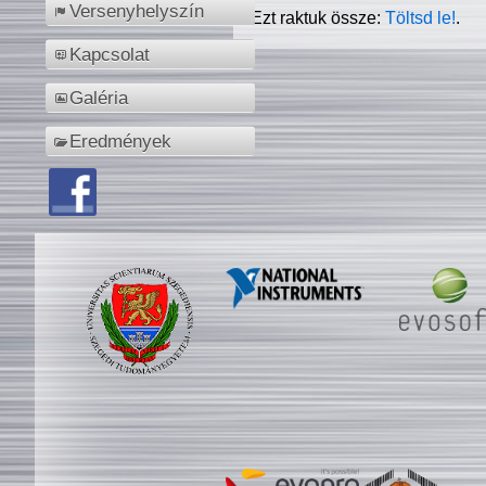
Versenyhelyszín
Ezt raktuk össze:
Töltsd le!
.
Kapcsolat
Galéria
Eredmények