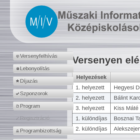
Versenyfelhívás
Versenyen el
Lebonyolítás
Helyezések
Díjazás
1. helyezett
Hegyesi D
Szponzorok
2. helyezett
Bálint Kar
Program
3. helyezett
Kiss Máté 
1. különdíjas
Bosznai T
Regisztráció
2. különdíjas
Alekszejen
Programbizottság