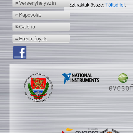
Versenyhelyszín
Ezt raktuk össze:
Töltsd le!
.
Kapcsolat
Galéria
Eredmények