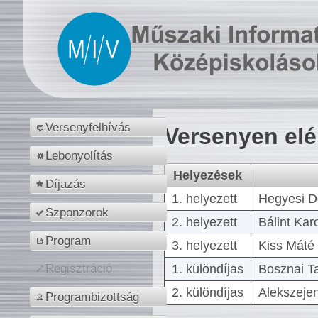
Versenyfelhívás
Versenyen el
Lebonyolítás
Helyezések
Díjazás
1. helyezett
Hegyesi D
Szponzorok
2. helyezett
Bálint Kar
Program
3. helyezett
Kiss Máté 
1. különdíjas
Bosznai T
Regisztráció
2. különdíjas
Alekszejen
Programbizottság