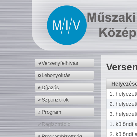
Versenyfelhívás
Versen
Lebonyolítás
Helyezés
Díjazás
1. helyezet
Szponzorok
2. helyezet
Program
3. helyezet
1. különdíj
Regisztráció
2. különdíj
Programbizottság