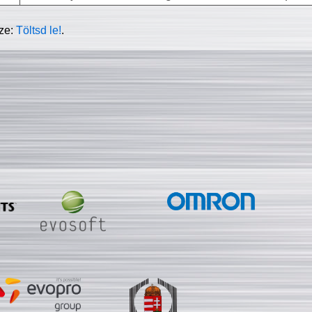
sze:
Töltsd le!
.