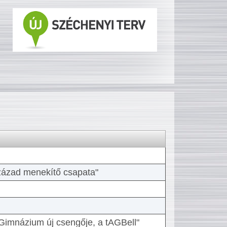
 század menekítő csapata"
Gimnázium új csengője, a tAGBell"