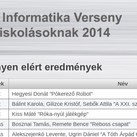
yen elért eredmények
ek
Név
t
Hegyesi Donát "Pókerező Robot"
t
Bálint Karola, Gilizce Kristóf, Sebők Attila "A XXI.
t
Kiss Máté "Róka-nyúl játékgép"
as
Bosznai Tamás, Remete Bence "Reboss csapat"
as
Alekszejenkó Levente, Ugrin Dániel "A Tóth Árpád 