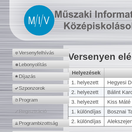
Versenyfelhívás
Versenyen el
Lebonyolítás
Helyezések
Díjazás
1. helyezett
Hegyesi D
Szponzorok
2. helyezett
Bálint Kar
Program
3. helyezett
Kiss Máté 
1. különdíjas
Bosznai T
Regisztráció
2. különdíjas
Alekszejen
Programbizottság