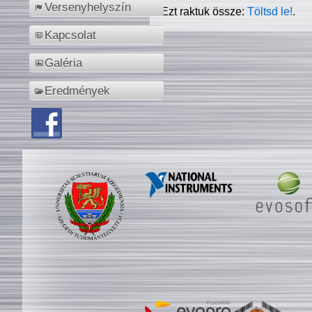
Versenyhelyszín
Ezt raktuk össze:
Töltsd le!
.
Kapcsolat
Galéria
Eredmények