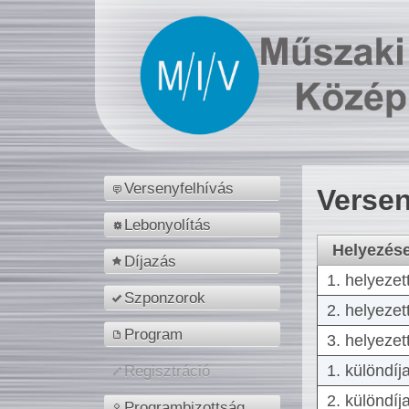
Versenyfelhívás
Versen
Lebonyolítás
Helyezés
Díjazás
1. helyezet
Szponzorok
2. helyezet
Program
3. helyezet
1. különdíj
Regisztráció
2. különdíj
Programbizottság