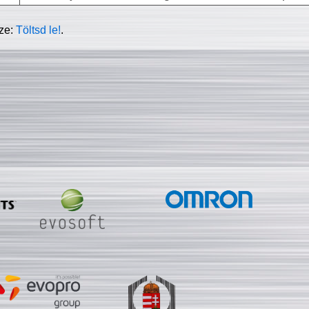
sze:
Töltsd le!
.