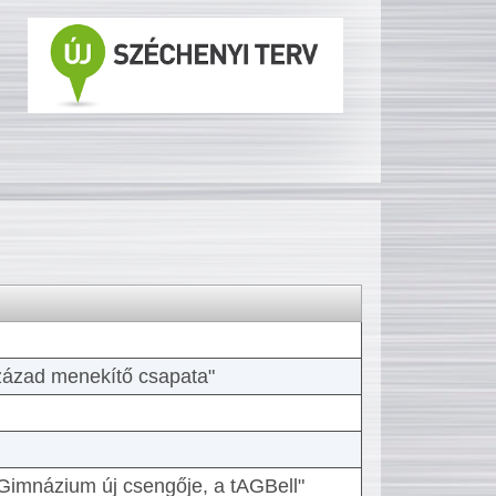
 század menekítő csapata"
Gimnázium új csengője, a tAGBell"