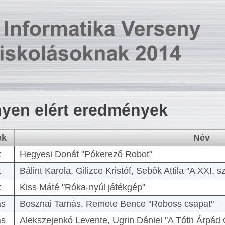
yen elért eredmények
ek
Név
t
Hegyesi Donát "Pókerező Robot"
t
Bálint Karola, Gilizce Kristóf, Sebők Attila "A XXI.
t
Kiss Máté "Róka-nyúl játékgép"
as
Bosznai Tamás, Remete Bence "Reboss csapat"
as
Alekszejenkó Levente, Ugrin Dániel "A Tóth Árpád 