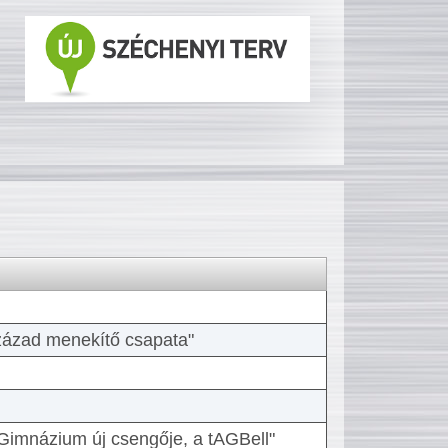
 század menekítő csapata"
Gimnázium új csengője, a tAGBell"