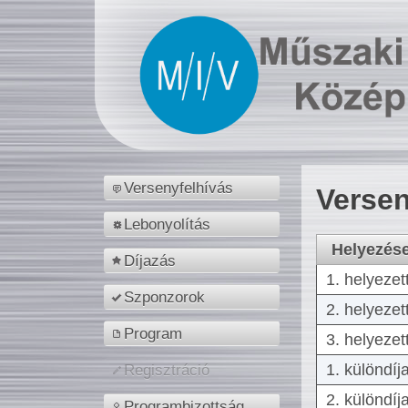
Versenyfelhívás
Versen
Lebonyolítás
Helyezés
Díjazás
1. helyezet
Szponzorok
2. helyezet
Program
3. helyezet
1. különdíj
Regisztráció
2. különdíj
Programbizottság