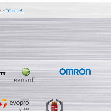
sze:
Töltsd le!
.