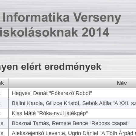
yen elért eredmények
ek
Név
t
Hegyesi Donát "Pókerező Robot"
t
Bálint Karola, Gilizce Kristóf, Sebők Attila "A XXI.
t
Kiss Máté "Róka-nyúl játékgép"
as
Bosznai Tamás, Remete Bence "Reboss csapat"
as
Alekszejenkó Levente, Ugrin Dániel "A Tóth Árpád 