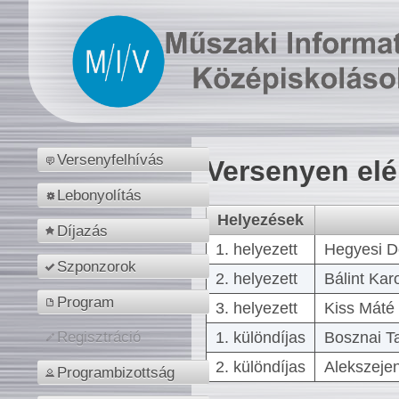
Versenyfelhívás
Versenyen el
Lebonyolítás
Helyezések
Díjazás
1. helyezett
Hegyesi D
Szponzorok
2. helyezett
Bálint Kar
Program
3. helyezett
Kiss Máté 
1. különdíjas
Bosznai T
Regisztráció
2. különdíjas
Alekszejen
Programbizottság