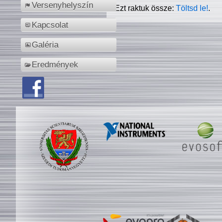
Versenyhelyszín
Ezt raktuk össze:
Töltsd le!
.
Kapcsolat
Galéria
Eredmények