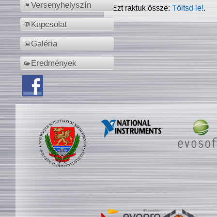
Versenyhelyszín
Ezt raktuk össze:
Töltsd le!
.
Kapcsolat
Galéria
Eredmények