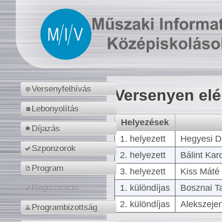
Versenyfelhívás
Versenyen el
Lebonyolítás
Helyezések
Díjazás
1. helyezett
Hegyesi D
Szponzorok
2. helyezett
Bálint Kar
Program
3. helyezett
Kiss Máté 
1. különdíjas
Bosznai T
Regisztráció
2. különdíjas
Alekszejen
Programbizottság