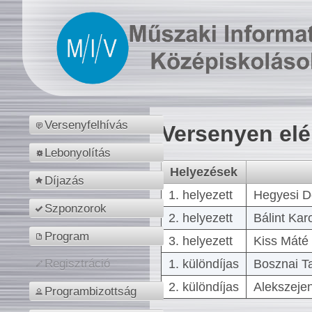
Versenyfelhívás
Versenyen el
Lebonyolítás
Helyezések
Díjazás
1. helyezett
Hegyesi D
Szponzorok
2. helyezett
Bálint Kar
Program
3. helyezett
Kiss Máté 
1. különdíjas
Bosznai T
Regisztráció
2. különdíjas
Alekszejen
Programbizottság