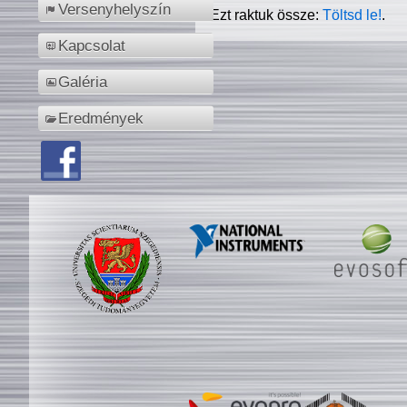
Versenyhelyszín
Ezt raktuk össze:
Töltsd le!
.
Kapcsolat
Galéria
Eredmények