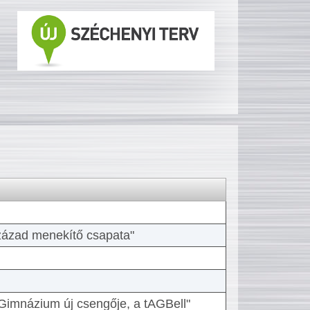
 század menekítő csapata"
Gimnázium új csengője, a tAGBell"