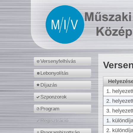
Versenyfelhívás
Versen
Lebonyolítás
Helyezés
Díjazás
1. helyezet
Szponzorok
2. helyezet
Program
3. helyezet
1. különdíj
Regisztráció
2. különdíj
Programbizottság