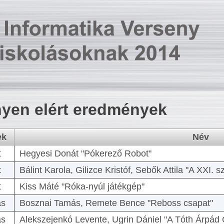
yen elért eredmények
ek
Név
t
Hegyesi Donát "Pókerező Robot"
t
Bálint Karola, Gilizce Kristóf, Sebők Attila "A XXI.
t
Kiss Máté "Róka-nyúl játékgép"
as
Bosznai Tamás, Remete Bence "Reboss csapat"
as
Alekszejenkó Levente, Ugrin Dániel "A Tóth Árpád 