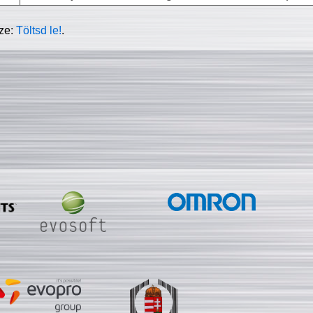
sze:
Töltsd le!
.