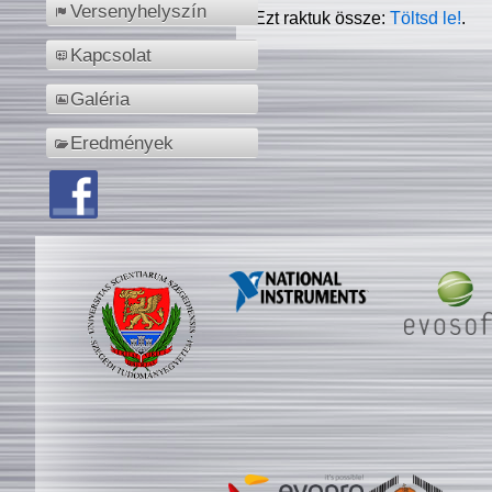
Versenyhelyszín
Ezt raktuk össze:
Töltsd le!
.
Kapcsolat
Galéria
Eredmények