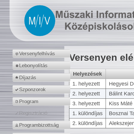
Versenyfelhívás
Versenyen el
Lebonyolítás
Helyezések
Díjazás
1. helyezett
Hegyesi D
Szponzorok
2. helyezett
Bálint Kar
Program
3. helyezett
Kiss Máté 
1. különdíjas
Bosznai T
Regisztráció
2. különdíjas
Alekszejen
Programbizottság