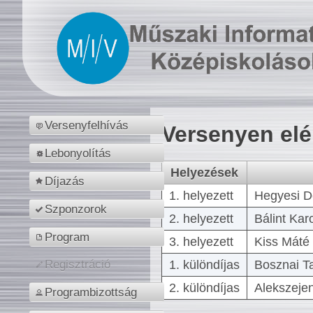
Versenyfelhívás
Versenyen el
Lebonyolítás
Helyezések
Díjazás
1. helyezett
Hegyesi D
Szponzorok
2. helyezett
Bálint Kar
Program
3. helyezett
Kiss Máté 
1. különdíjas
Bosznai T
Regisztráció
2. különdíjas
Alekszejen
Programbizottság