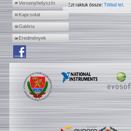
Versenyhelyszín
Ezt raktuk össze:
Töltsd le!
.
Kapcsolat
Galéria
Eredmények