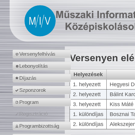
Versenyfelhívás
Versenyen el
Lebonyolítás
Helyezések
Díjazás
1. helyezett
Hegyesi D
Szponzorok
2. helyezett
Bálint Kar
Program
3. helyezett
Kiss Máté 
1. különdíjas
Bosznai T
Regisztráció
2. különdíjas
Alekszejen
Programbizottság