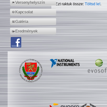
Versenyhelyszín
Ezt raktuk össze:
Töltsd le!
.
Kapcsolat
Galéria
Eredmények