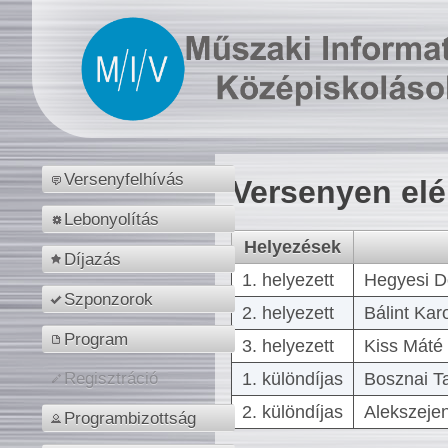
Versenyfelhívás
Versenyen el
Lebonyolítás
Helyezések
Díjazás
1. helyezett
Hegyesi D
Szponzorok
2. helyezett
Bálint Kar
Program
3. helyezett
Kiss Máté 
1. különdíjas
Bosznai T
Regisztráció
2. különdíjas
Alekszejen
Programbizottság