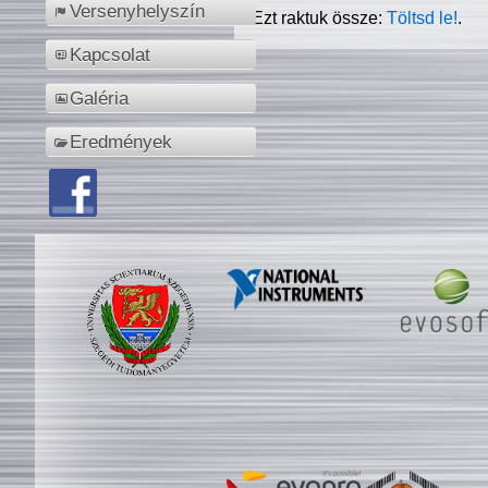
Versenyhelyszín
Ezt raktuk össze:
Töltsd le!
.
Kapcsolat
Galéria
Eredmények