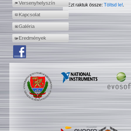
Versenyhelyszín
Ezt raktuk össze:
Töltsd le!
.
Kapcsolat
Galéria
Eredmények