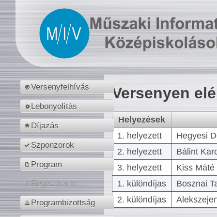
Versenyfelhívás
Versenyen el
Lebonyolítás
Helyezések
Díjazás
1. helyezett
Hegyesi D
Szponzorok
2. helyezett
Bálint Kar
Program
3. helyezett
Kiss Máté 
1. különdíjas
Bosznai T
Regisztráció
2. különdíjas
Alekszejen
Programbizottság