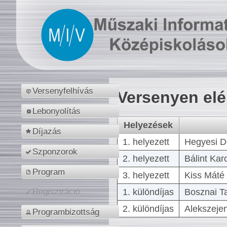
Versenyfelhívás
Versenyen el
Lebonyolítás
Helyezések
Díjazás
1. helyezett
Hegyesi D
Szponzorok
2. helyezett
Bálint Kar
Program
3. helyezett
Kiss Máté 
1. különdíjas
Bosznai T
Regisztráció
2. különdíjas
Alekszejen
Programbizottság