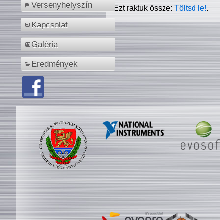
Versenyhelyszín
Ezt raktuk össze:
Töltsd le!
.
Kapcsolat
Galéria
Eredmények