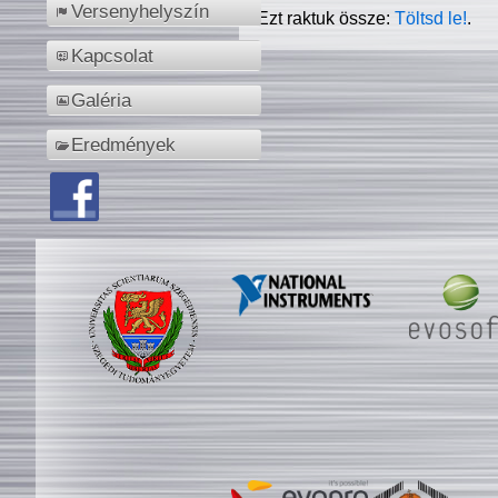
Versenyhelyszín
Ezt raktuk össze:
Töltsd le!
.
Kapcsolat
Galéria
Eredmények