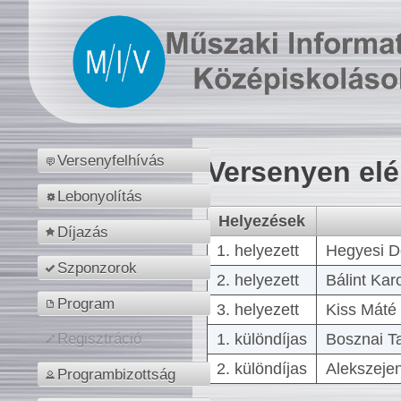
Versenyfelhívás
Versenyen el
Lebonyolítás
Helyezések
Díjazás
1. helyezett
Hegyesi D
Szponzorok
2. helyezett
Bálint Kar
Program
3. helyezett
Kiss Máté 
1. különdíjas
Bosznai T
Regisztráció
2. különdíjas
Alekszejen
Programbizottság