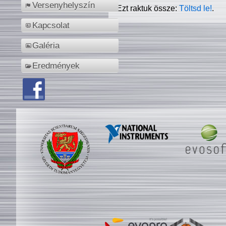
Versenyhelyszín
Ezt raktuk össze:
Töltsd le!
.
Kapcsolat
Galéria
Eredmények