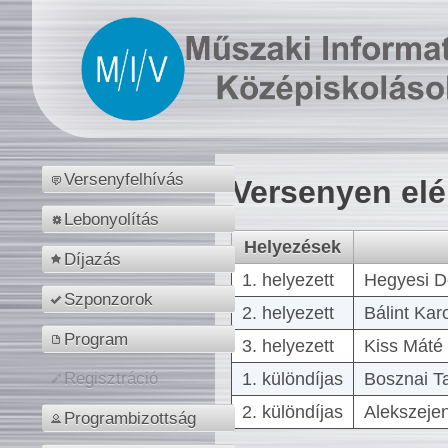
Versenyfelhívás
Versenyen el
Lebonyolítás
Helyezések
Díjazás
1. helyezett
Hegyesi D
Szponzorok
2. helyezett
Bálint Kar
Program
3. helyezett
Kiss Máté 
1. különdíjas
Bosznai T
Regisztráció
2. különdíjas
Alekszejen
Programbizottság