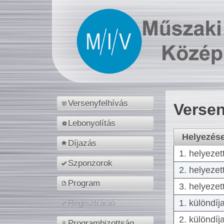
Versenyfelhívás
Versen
Lebonyolítás
Helyezés
Díjazás
1. helyezet
Szponzorok
2. helyezet
Program
3. helyezet
1. különdíj
Regisztráció
2. különdíj
Programbizottság