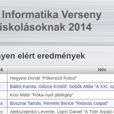
yen elért eredmények
ek
Név
t
Hegyesi Donát "Pókerező Robot"
t
Bálint Karola, Gilizce Kristóf, Sebők Attila "A XXI.
t
Kiss Máté "Róka-nyúl játékgép"
as
Bosznai Tamás, Remete Bence "Reboss csapat"
as
Alekszejenkó Levente, Ugrin Dániel "A Tóth Árpád 