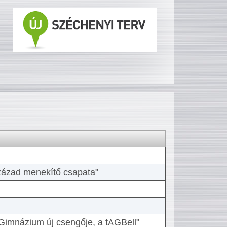
 század menekítő csapata"
Gimnázium új csengője, a tAGBell"