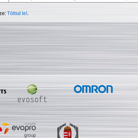
sze:
Töltsd le!
.