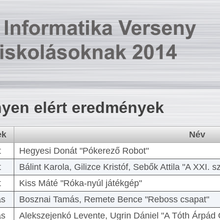
yen elért eredmények
ek
Név
t
Hegyesi Donát "Pókerező Robot"
t
Bálint Karola, Gilizce Kristóf, Sebők Attila "A XXI.
t
Kiss Máté "Róka-nyúl játékgép"
as
Bosznai Tamás, Remete Bence "Reboss csapat"
as
Alekszejenkó Levente, Ugrin Dániel "A Tóth Árpád 