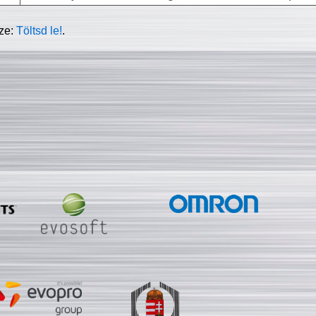
sze:
Töltsd le!
.