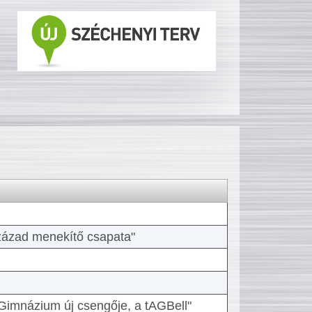
 század menekítő csapata"
Gimnázium új csengője, a tAGBell"