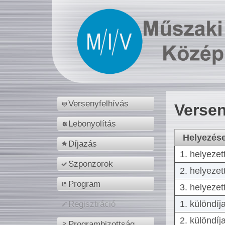
Versenyfelhívás
Versen
Lebonyolítás
Helyezés
Díjazás
1. helyezet
Szponzorok
2. helyezet
Program
3. helyezet
1. különdíj
Regisztráció
2. különdíj
Programbizottság