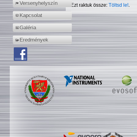
Versenyhelyszín
Ezt raktuk össze:
Töltsd le!
.
Kapcsolat
Galéria
Eredmények