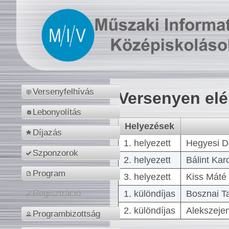
Versenyfelhívás
Versenyen el
Lebonyolítás
Helyezések
Díjazás
1. helyezett
Hegyesi D
Szponzorok
2. helyezett
Bálint Kar
Program
3. helyezett
Kiss Máté 
1. különdíjas
Bosznai T
Regisztráció
2. különdíjas
Alekszejen
Programbizottság