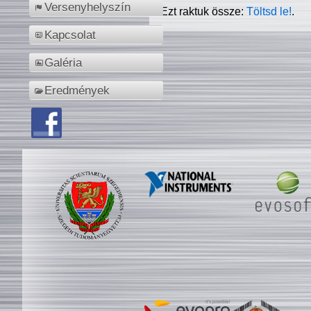
Versenyhelyszín
Ezt raktuk össze:
Töltsd le!
.
Kapcsolat
Galéria
Eredmények