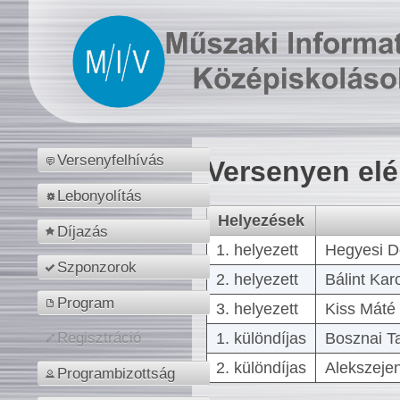
Versenyfelhívás
Versenyen el
Lebonyolítás
Helyezések
Díjazás
1. helyezett
Hegyesi D
Szponzorok
2. helyezett
Bálint Kar
Program
3. helyezett
Kiss Máté 
1. különdíjas
Bosznai T
Regisztráció
2. különdíjas
Alekszejen
Programbizottság