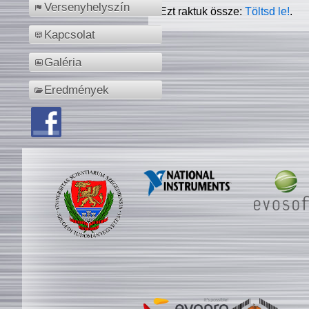
Versenyhelyszín
Ezt raktuk össze:
Töltsd le!
.
Kapcsolat
Galéria
Eredmények