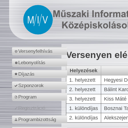
Versenyfelhívás
Versenyen el
Lebonyolítás
Helyezések
Díjazás
1. helyezett
Hegyesi D
Szponzorok
2. helyezett
Bálint Kar
Program
3. helyezett
Kiss Máté 
1. különdíjas
Bosznai T
Regisztráció
2. különdíjas
Alekszejen
Programbizottság