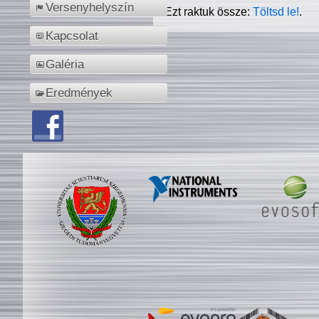
Versenyhelyszín
Ezt raktuk össze:
Töltsd le!
.
Kapcsolat
Galéria
Eredmények