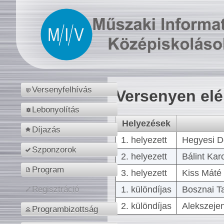
Versenyfelhívás
Versenyen el
Lebonyolítás
Helyezések
Díjazás
1. helyezett
Hegyesi D
Szponzorok
2. helyezett
Bálint Kar
Program
3. helyezett
Kiss Máté 
1. különdíjas
Bosznai T
Regisztráció
2. különdíjas
Alekszejen
Programbizottság