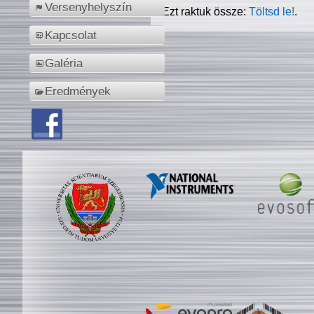
Versenyhelyszín
Ezt raktuk össze:
Töltsd le!
.
Kapcsolat
Galéria
Eredmények