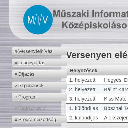
Versenyfelhívás
Versenyen el
Lebonyolítás
Helyezések
Díjazás
1. helyezett
Hegyesi D
Szponzorok
2. helyezett
Bálint Kar
Program
3. helyezett
Kiss Máté 
1. különdíjas
Bosznai T
Regisztráció
2. különdíjas
Alekszejen
Programbizottság