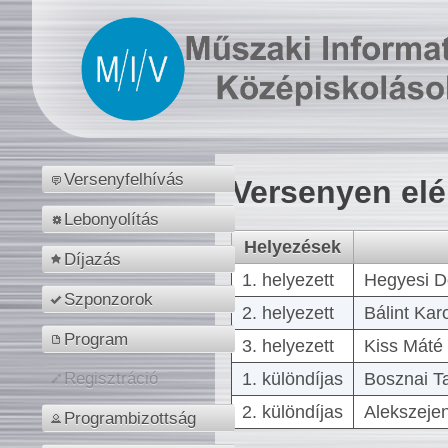
Versenyfelhívás
Versenyen el
Lebonyolítás
Helyezések
Díjazás
1. helyezett
Hegyesi D
Szponzorok
2. helyezett
Bálint Kar
Program
3. helyezett
Kiss Máté 
1. különdíjas
Bosznai T
Regisztráció
2. különdíjas
Alekszejen
Programbizottság