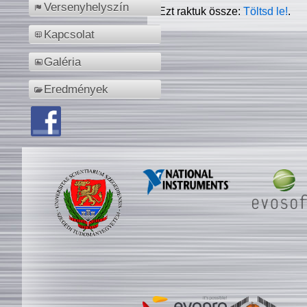
Versenyhelyszín
Ezt raktuk össze:
Töltsd le!
.
Kapcsolat
Galéria
Eredmények