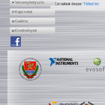
Versenyhelyszín
Ezt raktuk össze:
Töltsd le!
.
Kapcsolat
Galéria
Eredmények