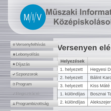
Versenyfelhívás
Versenyen el
Lebonyolítás
Helyezések
Díjazás
1. helyezett
Hegyesi D
Szponzorok
2. helyezett
Bálint Kar
Program
3. helyezett
Kiss Máté 
1. különdíjas
Bosznai T
Regisztráció
2. különdíjas
Alekszejen
Programbizottság