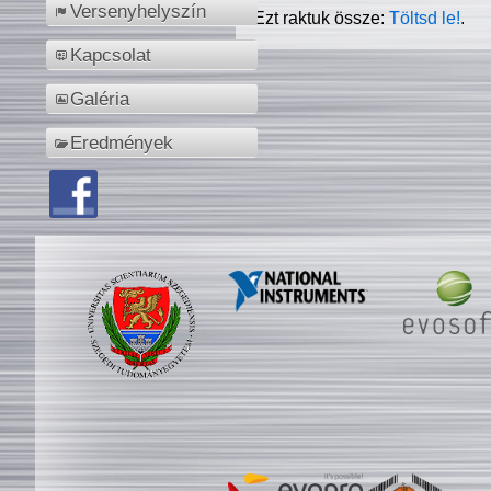
Versenyhelyszín
Ezt raktuk össze:
Töltsd le!
.
Kapcsolat
Galéria
Eredmények