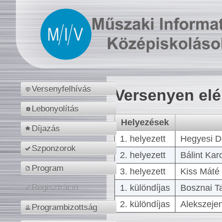
Versenyfelhívás
Versenyen el
Lebonyolítás
Helyezések
Díjazás
1. helyezett
Hegyesi D
Szponzorok
2. helyezett
Bálint Kar
Program
3. helyezett
Kiss Máté 
1. különdíjas
Bosznai T
Regisztráció
2. különdíjas
Alekszejen
Programbizottság