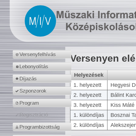
Versenyfelhívás
Versenyen el
Lebonyolítás
Helyezések
Díjazás
1. helyezett
Hegyesi D
Szponzorok
2. helyezett
Bálint Kar
Program
3. helyezett
Kiss Máté 
1. különdíjas
Bosznai T
Regisztráció
2. különdíjas
Alekszejen
Programbizottság