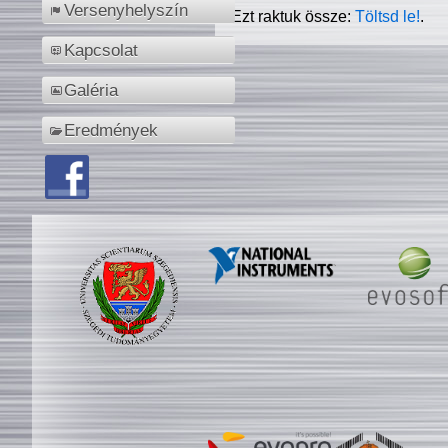
Versenyhelyszín
Ezt raktuk össze:
Töltsd le!
.
Kapcsolat
Galéria
Eredmények