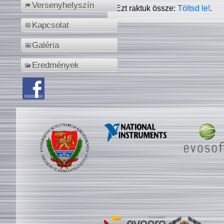
Versenyhelyszín
Ezt raktuk össze:
Töltsd le!
.
Kapcsolat
Galéria
Eredmények