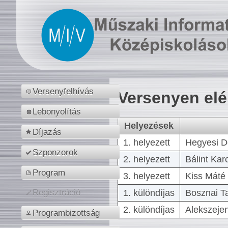
Versenyfelhívás
Versenyen el
Lebonyolítás
Helyezések
Díjazás
1. helyezett
Hegyesi D
Szponzorok
2. helyezett
Bálint Kar
Program
3. helyezett
Kiss Máté 
1. különdíjas
Bosznai T
Regisztráció
2. különdíjas
Alekszejen
Programbizottság