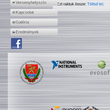
Versenyhelyszín
Ezt raktuk össze:
Töltsd le!
.
Kapcsolat
Galéria
Eredmények