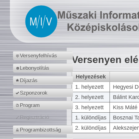
Versenyfelhívás
Versenyen el
Lebonyolítás
Helyezések
Díjazás
1. helyezett
Hegyesi D
Szponzorok
2. helyezett
Bálint Kar
Program
3. helyezett
Kiss Máté 
1. különdíjas
Bosznai T
Regisztráció
2. különdíjas
Alekszejen
Programbizottság