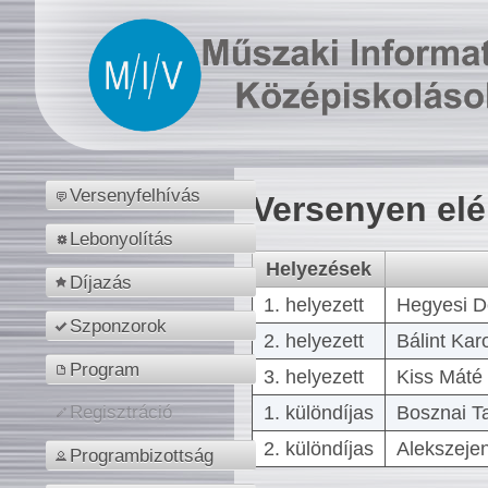
Versenyfelhívás
Versenyen el
Lebonyolítás
Helyezések
Díjazás
1. helyezett
Hegyesi D
Szponzorok
2. helyezett
Bálint Kar
Program
3. helyezett
Kiss Máté 
1. különdíjas
Bosznai T
Regisztráció
2. különdíjas
Alekszejen
Programbizottság