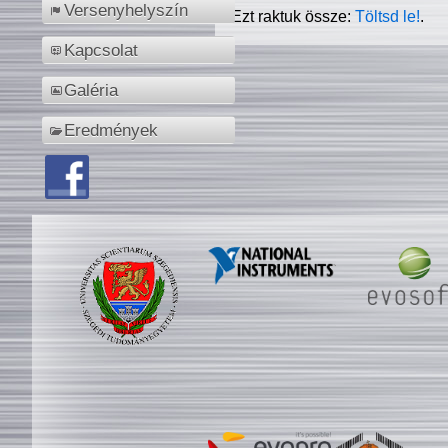
Versenyhelyszín
Ezt raktuk össze:
Töltsd le!
.
Kapcsolat
Galéria
Eredmények