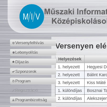
Versenyfelhívás
Versenyen el
Lebonyolítás
Helyezések
Díjazás
1. helyezett
Hegyesi D
Szponzorok
2. helyezett
Bálint Kar
Program
3. helyezett
Kiss Máté 
1. különdíjas
Bosznai T
Regisztráció
2. különdíjas
Alekszejen
Programbizottság