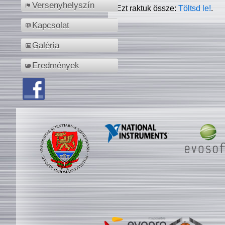
Versenyhelyszín
Ezt raktuk össze:
Töltsd le!
.
Kapcsolat
Galéria
Eredmények