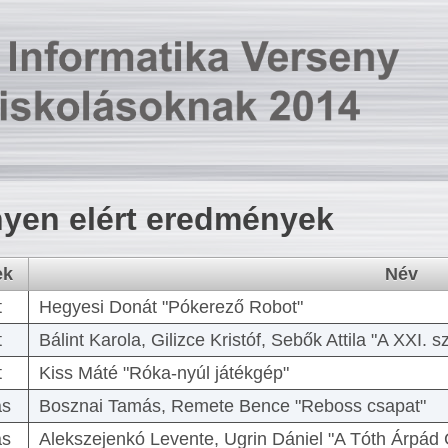
yen elért eredmények
ek
Név
t
Hegyesi Donát "Pókerező Robot"
t
Bálint Karola, Gilizce Kristóf, Sebők Attila "A XXI.
t
Kiss Máté "Róka-nyúl játékgép"
as
Bosznai Tamás, Remete Bence "Reboss csapat"
as
Alekszejenkó Levente, Ugrin Dániel "A Tóth Árpád 