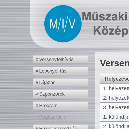
Versenyfelhívás
Versen
Lebonyolítás
Helyezés
Díjazás
1. helyezet
Szponzorok
2. helyezet
Program
3. helyezet
1. különdíj
Regisztráció
2. különdíj
Programbizottság