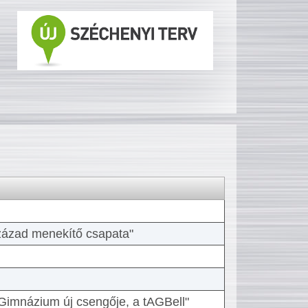
 század menekítő csapata"
Gimnázium új csengője, a tAGBell"