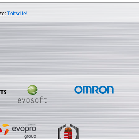
sze:
Töltsd le!
.